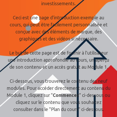
investissements.
Ceci est une page d'introduction exemple au
cours, qui peut être facilement personnalisée et
conçue avec des éléments de marque, des
graphiques et des vidéos si nécessaire.
Le but de cette page est de fournir à l'utilisateur
une introduction approfondie au cours, un aperçu
de son contenu et un accès gratuit au Module 1.
Ci-dessous, vous trouverez le contenu des neuf
modules. Pour accéder directement au contenu du
Module 1, cliquez sur "
Commencez
" ci-dessous ou
cliquez sur le contenu que vous souhaitez
consulter dans le "Plan du cours" ci-dessous.